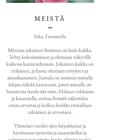
MEISTÄ
Inka Tuomarila
Minusta jokainen ihminen on kuin kukka.
Tehty kukoistamaan ja olemaan näkyvillä
kaikessa kauneudessaan. Jokainen kukka on
erilainen, ja luotu olemaan erityinen ja
ainutlaatuinen. Jumala on antanut minulle
lahjan nähdä kauneutta, joten minulle on
luontevaa tuoda sitä esiin. Haluan rohkaista
ja kuunnella, auttaa ihmisiä näkemään
oman arvonsa ja kulkea heidän rinnallaan
rakastaen ja arvostaen.
Viimeiset vuodet olen kirjoittanut ja
kuvittanut tarinoita ja suunnitellut ja
valmistanut tuotteita hyvän elämän tueksi.