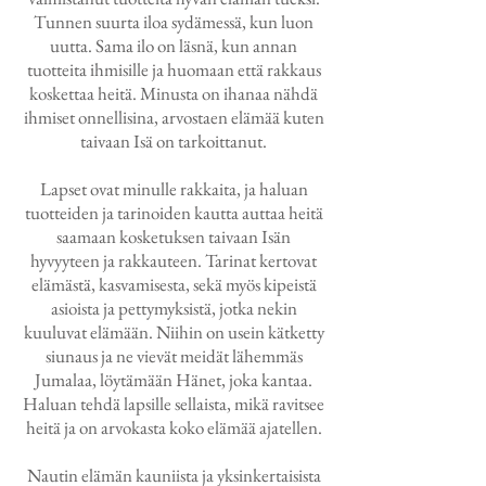
Tunnen suurta iloa sydämessä, kun luon
uutta. Sama ilo on läsnä, kun annan
tuotteita ihmisille ja huomaan että rakkaus
koskettaa heitä. Minusta on ihanaa nähdä
ihmiset onnellisina, arvostaen elämää kuten
taivaan Isä on tarkoittanut.
Lapset ovat minulle rakkaita, ja haluan
tuotteiden ja tarinoiden kautta auttaa heitä
saamaan kosketuksen taivaan Isän
hyvyyteen ja rakkauteen. Tarinat kertovat
elämästä, kasvamisesta, sekä myös kipeistä
asioista ja pettymyksistä, jotka nekin
kuuluvat elämään. Niihin on usein kätketty
siunaus ja ne vievät meidät lähemmäs
Jumalaa, löytämään Hänet, joka kantaa.
Haluan tehdä lapsille sellaista, mikä ravitsee
heitä ja on arvokasta koko elämää ajatellen.
Nautin elämän kauniista ja yksinkertaisista