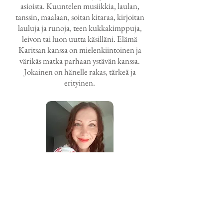
asioista. Kuuntelen musiikkia, laulan,
tanssin, maalaan, soitan kitaraa, kirjoitan
lauluja ja runoja, teen kukkakimppuja,
leivon tai luon uutta käsilläni. Elämä
Karitsan kanssa on mielenkiintoinen ja
värikäs matka parhaan ystävän kanssa.
Jokainen on hänelle rakas, tärkeä ja
erityinen.
Koti